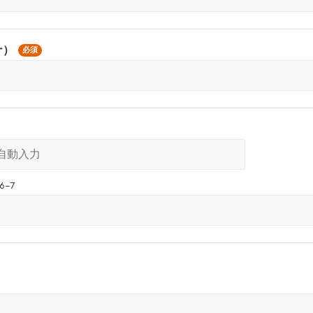
ナ）
必須
−7