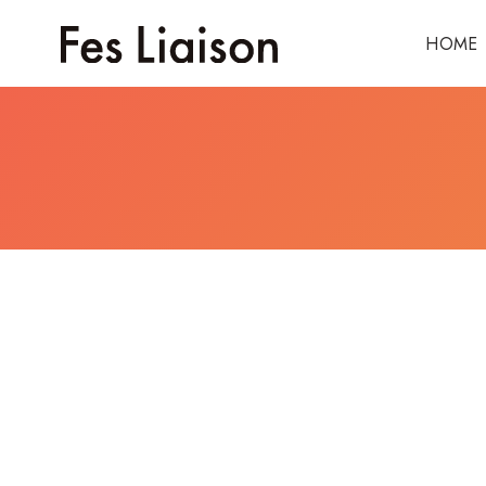
HOME
コ
ン
テ
ン
ツ
へ
移
動