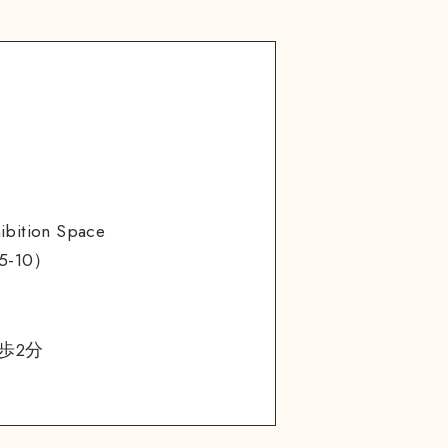
tion Space
-10）
歩2分