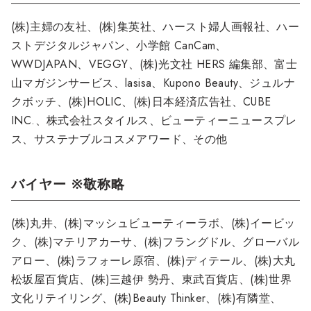
(株)主婦の友社、(株)集英社、ハースト婦人画報社、ハー
ストデジタルジャパン、小学館 CanCam、
WWDJAPAN、VEGGY、(株)光文社 HERS 編集部、富士
山マガジンサービス、lasisa、Kupono Beauty、ジュルナ
クボッチ、(株)HOLIC、(株)日本経済広告社、CUBE
INC.、株式会社スタイルス、ビューティーニュースプレ
ス、サステナブルコスメアワード、その他
バイヤー ※敬称略
(株)丸井、(株)マッシュビューティーラボ、(株)イービッ
ク、(株)マテリアカーサ、(株)フラングドル、グローバル
アロー、(株)ラフォーレ原宿、(株)ディテール、(株)大丸
松坂屋百貨店、(株)三越伊 勢丹、東武百貨店、(株)世界
文化リテイリング、(株)Beauty Thinker、(株)有隣堂、